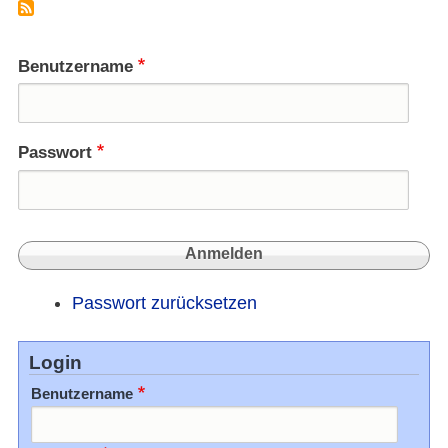
und
Yima
stark
Benutzername
Passwort
Passwort zurücksetzen
Login
Benutzername