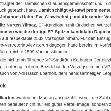
ftragter der Islamischen Glaubensgemeinschaft und in d
ck gebracht hatte.
Damit schlägt Al-Rawi prominente
Johannes Hahn, Eva Glawischnig und Alexander Van 
lt: Nurten Yilmaz
, SP-Kandidatin mit türkischen Wurze
timmen wie die dortige FP-Spitzenkandidatin
Dagmar 
n auf respektable 2533 Vorzugsstimmen. Für den Einzug 
n-Vertreterin Alev Korun dagegen hatte bereits im Vorfel
 Sie erreichte 1599 Vorzugsstimmen.
die nichtamtsführende VP-Stadträtin Katharina Cortolezi
fügt, unterlag in ihrem Bezirk bei den Vorzugsstimmen V
auch von Adi Hasch überholt, dem hemdsärmeligen Leopo
ick
hlkarten
wurden am Montag ausgezählt, womit die Zahl d
n bedeutet nicht nur ein gutes Partei-Image, sondern ze
 gut verankert ist; was sich automatisch auf dessen Einf