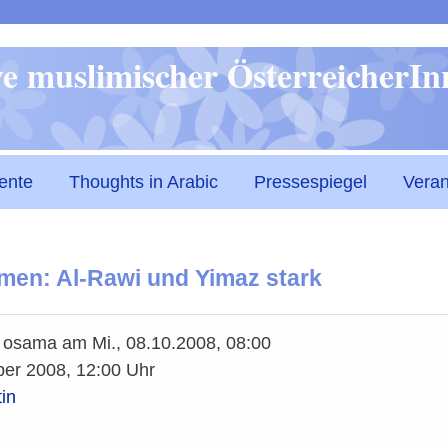
Direkt
ive muslimischer ÖsterreicherI
zum
Inhalt
ente
Thoughts in Arabic
Pressespiegel
Veran
men: Al-Rawi und Yimaz stark
n
osama
am
Mi., 08.10.2008, 08:00
ber 2008, 12:00 Uhr
tin