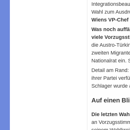
Integrationsbeau
Wahl zum Ausdru
Wiens VP-Chef 
Was noch auffäl
viele Vorzugss
die Austro-Türki
zweiten Migrante
Nationalrat ein.
Detail am Rand: 
ihrer Partei ver
Schlager wurde 
Auf einen Bl
Die letzten Wa
an Vorzugsstimme
seinem Wahlkreis