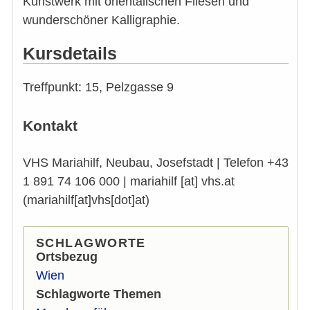
Kunstwerk mit orientalischen Fliesen und
wunderschöner Kalligraphie.
Kursdetails
Treffpunkt: 15, Pelzgasse 9
Kontakt
VHS Mariahilf, Neubau, Josefstadt | Telefon +43
1 891 74 106 000 |
mariahilf
[at]
vhs.at
(mariahilf[at]vhs[dot]at)
SCHLAGWORTE
Ortsbezug
Wien
Schlagworte Themen