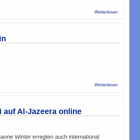
über
Weiterlesen
Moslem-
Vertreter:
ÖVP
spielt
in
gefährliche
Spiel
über
Weiterlesen
IGGiÖ-
Sprecherin
Baghajati
ist
 auf Al-Jazeera online
jetzt
Österreiche
anne Winter erregten auch international