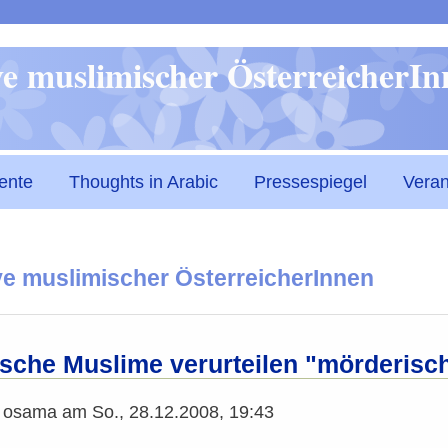
Direkt
ive muslimischer ÖsterreicherI
zum
Inhalt
ente
Thoughts in Arabic
Pressespiegel
Veran
tive muslimischer ÖsterreicherInnen
ische Muslime verurteilen "mörderisc
n
osama
am
So., 28.12.2008, 19:43