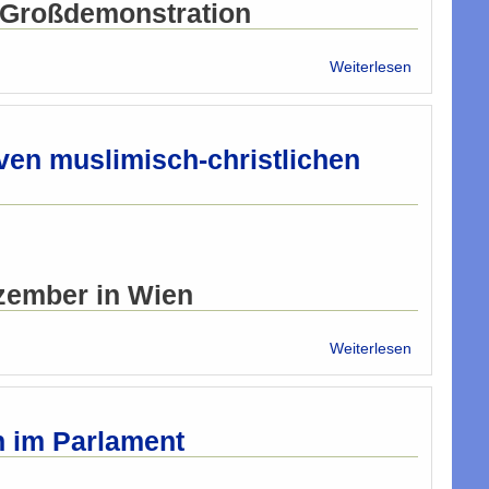
u Großdemonstration
über
Weiterlesen
Österreich
Muslime
verurteilen
"mörderisc
ven muslimisch-christlichen
Gaza-
Angriffe
ezember in Wien
über
Weiterlesen
Großmufti
Hassoun
und
Bischof
in im Parlament
Udu:
Vom