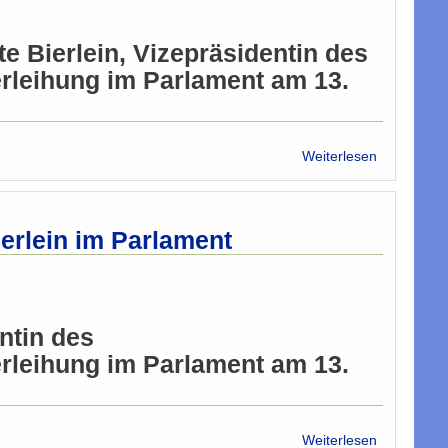
positiven
muslimisch
te Bierlein, Vizepräsidentin des
christlichen
Zusammen
erleihung im Parlament am 13.
in
Syrien
über
Weiterlesen
Demokratie
Laudatio
Fr.
Dr.
ierlein im Parlament
Brigitte
Bierlein
im
Parlament
entin des
erleihung im Parlament am 13.
über
Weiterlesen