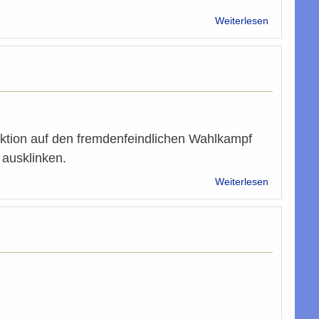
über
Weiterlesen
IMÖ
erhält
Demokratie
für
Parlament
und
Demokrati
aktion auf den fremdenfeindlichen Wahlkampf
 ausklinken.
über
Weiterlesen
„Wir
betreiben
keine
Islamisieru