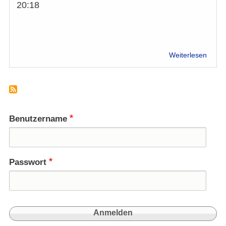
20:18
über
Weiterlesen
Euro
entzie
sich
seine
histo
Pflicht
Benutzername
den
Nahos
zu
entsc
Passwort