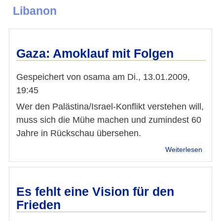
Libanon
Gaza: Amoklauf mit Folgen
Gespeichert von
osama
am
Di., 13.01.2009,
19:45
Wer den Palästina/Israel-Konflikt verstehen will,
muss sich die Mühe machen und zumindest 60
Jahre in Rückschau übersehen.
über
Weiterlesen
Gaza
Amokl
mit
Folge
Es fehlt eine Vision für den
Frieden