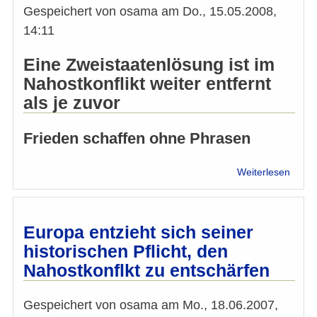
Gespeichert von
osama
am
Do., 15.05.2008,
14:11
Eine Zweistaatenlösung ist im
Nahostkonflikt weiter entfernt
als je zuvor
Frieden schaffen ohne Phrasen
über
Weiterlesen
Es
fehlt
eine
Visio
Europa entzieht sich seiner
für
historischen Pflicht, den
den
Nahostkonflkt zu entschärfen
Fried
Gespeichert von
osama
am
Mo., 18.06.2007,