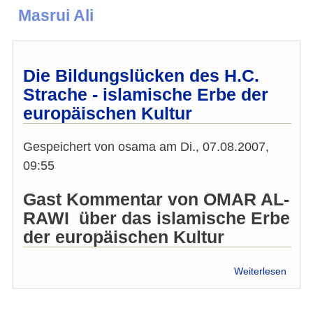
Masrui Ali
Die Bildungslücken des H.C.
Strache - islamische Erbe der
europäischen Kultur
Gespeichert von
osama
am
Di., 07.08.2007,
09:55
Gast Kommentar von OMAR AL-
RAWI über das islamische Erbe
der europäischen Kultur
über
Weiterlesen
Die
Bildu
des