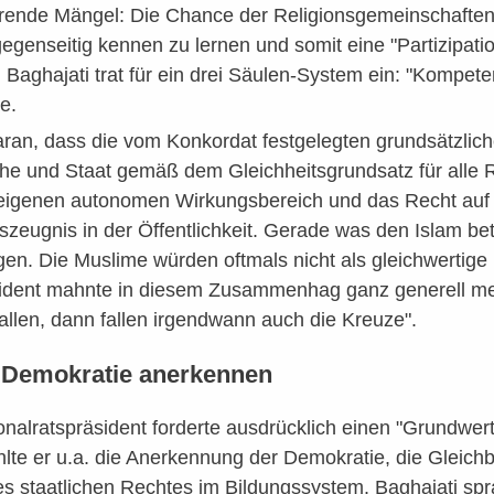
erende Mängel: Die Chance der Religionsgemeinschaften, 
gegenseitig kennen zu lernen und somit eine "Partizipati
ghajati trat für ein drei Säulen-System ein: "Kompeten
e.
daran, dass die vom Konkordat festgelegten grundsätzli
che und Staat gemäß dem Gleichheitsgrundsatz für alle 
igenen autonomen Wirkungsbereich und das Recht auf fr
zeugnis in der Öffentlichkeit. Gerade was den Islam betr
en. Die Muslime würden oftmals nicht als gleichwertige
sident mahnte in diesem Zusammenhag ganz generell me
llen, dann fallen irgendwann auch die Kreuze".
 Demokratie anerkennen
onalratspräsident forderte ausdrücklich einen "Grundwert
lte er u.a. die Anerkennung der Demokratie, die Gleich
es staatlichen Rechtes im Bildungssystem. Baghajati sp