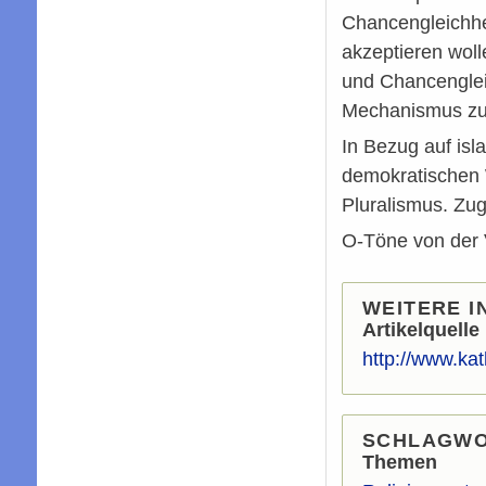
Chancengleichhei
akzeptieren woll
und Chancengleic
Mechanismus zu
In Bezug auf isl
demokratischen W
Pluralismus. Zugl
O-Töne von der V
WEITERE I
Artikelquelle
http://www.ka
SCHLAGW
Themen