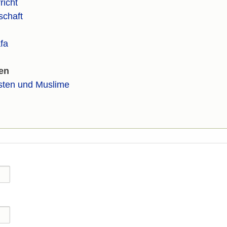
richt
schaft
fa
en
isten und Muslime