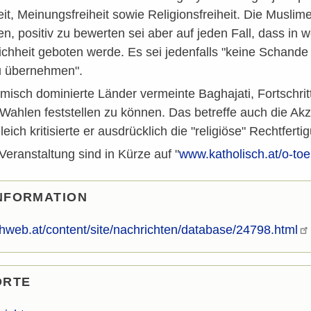
t, Meinungsfreiheit sowie Religionsfreiheit. Die Muslim
en, positiv zu bewerten sei aber auf jeden Fall, dass in
hheit geboten werde. Es sei jedenfalls "keine Schande f
 übernehmen".
amisch dominierte Länder vermeinte Baghajati, Fortschrit
ahlen feststellen zu können. Das betreffe auch die Akze
eich kritisierte er ausdrücklich die "religiöse" Rechtfer
eranstaltung sind in Kürze auf "
www.katholisch.at/o-to
NFORMATION
thweb.at/content/site/nachrichten/database/24798.html
ORTE