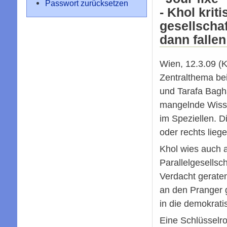
Passwort zurücksetzen
- Khol kri
gesellschaf
dann falle
Wien, 12.3.09 (
Zentralthema bei
und Tarafa Bagha
mangelnde Wissen
im Speziellen. D
oder rechts lieg
Khol wies auch a
Parallelgesellsc
Verdacht geraten
an den Pranger ge
in die demokrati
Eine Schlüsselro