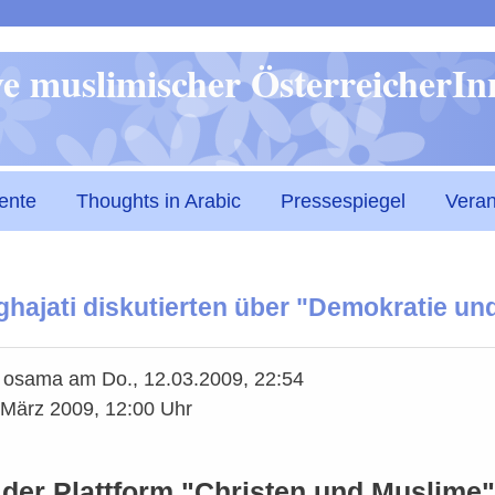
Direkt
ive muslimischer ÖsterreicherI
zum
Inhalt
ente
Thoughts in Arabic
Pressespiegel
Veran
hajati diskutierten über "Demokratie und
n
osama
am
Do., 12.03.2009, 22:54
 März 2009, 12:00 Uhr
" der Plattform "Christen und Muslim