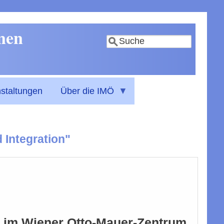
nnen
Suche
staltungen
Über die IMÖ
 Integration"
e" im Wiener Otto-Mauer-Zentrum