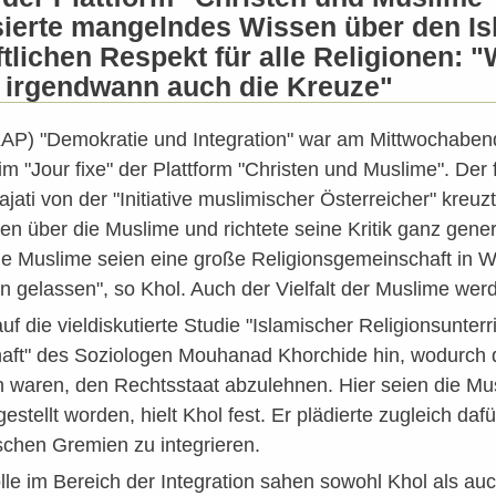
tisierte mangelndes Wissen über den I
tlichen Respekt für alle Religionen: 
n irgendwann auch die Kreuze"
KAP) "Demokratie und Integration" war am Mittwochabe
m "Jour fixe" der Plattform "Christen und Muslime". Der
jati von der "Initiative muslimischer Österreicher" kreuz
 über die Muslime und richtete seine Kritik ganz gener
ie Muslime seien eine große Religionsgemeinschaft in W
en gelassen", so Khol. Auch der Vielfalt der Muslime wer
uf die vieldiskutierte Studie "Islamischer Religionsunter
haft" des Soziologen Mouhanad Khorchide hin, wodurch d
 waren, den Rechtsstaat abzulehnen. Hier seien die Mus
stellt worden, hielt Khol fest. Er plädierte zugleich daf
schen Gremien zu integrieren.
lle im Bereich der Integration sahen sowohl Khol als auch