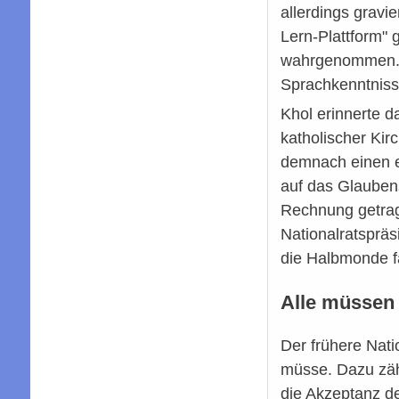
allerdings gravi
Lern-Plattform" 
wahrgenommen. Ba
Sprachkenntniss
Khol erinnerte 
katholischer Kir
demnach einen e
auf das Glaubens
Rechnung getrag
Nationalratsprä
die Halbmonde fa
Alle müssen
Der frühere Nati
müsse. Dazu zäh
die Akzeptanz d