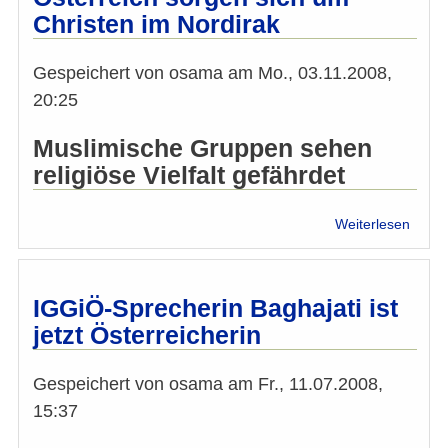
Öster
Christen im Nordirak
und
Europ
Gespeichert von
osama
am
Mo., 03.11.2008,
20:25
Muslimische Gruppen sehen
religiöse Vielfalt gefährdet
über
Weiterlesen
Islam
Verb
in
Öster
IGGiÖ-Sprecherin Baghajati ist
sorge
jetzt Österreicherin
sich
um
Chris
Gespeichert von
osama
am
Fr., 11.07.2008,
im
15:37
Nordi