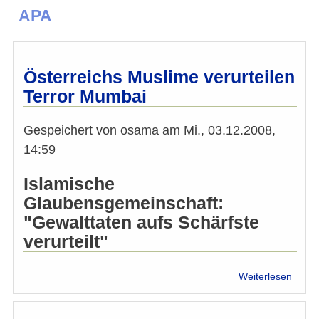
APA
Österreichs Muslime verurteilen
Terror Mumbai
Gespeichert von
osama
am
Mi., 03.12.2008,
14:59
Islamische
Glaubensgemeinschaft:
"Gewalttaten aufs Schärfste
verurteilt"
über
Weiterlesen
Öster
Musl
verurt