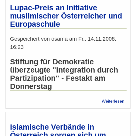
Terro
Lupac-Preis an Initiative
Mumb
muslimischer Österreicher und
Europaschule
Gespeichert von
osama
am
Fr., 14.11.2008,
16:23
Stiftung für Demokratie
überzeugte "Integration durch
Partizipation" - Festakt am
Donnerstag
über
Weiterlesen
Lupac
Preis
an
Initiat
Islamische Verbände in
musli
Österreich sorgen sich um