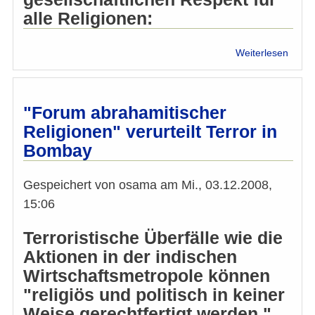
alle Religionen:
über
Weiterlesen
Khol
und
Bagha
diskut
"Forum abrahamitischer
über
Religionen" verurteilt Terror in
"Demo
Bombay
und
Integr
Gespeichert von
osama
am
Mi., 03.12.2008,
15:06
Terroristische Überfälle wie die
Aktionen in der indischen
Wirtschaftsmetropole können
"religiös und politisch in keiner
Weise gerechtfertigt werden."