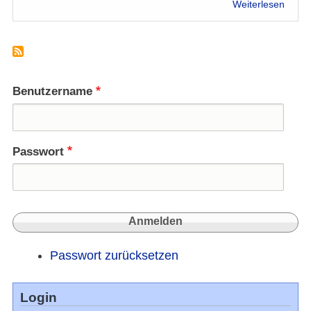
über
Weiterlesen
Die
Geist
"Gesc
vom
Dorf"
Benutzername
Passwort
Passwort zurücksetzen
Login