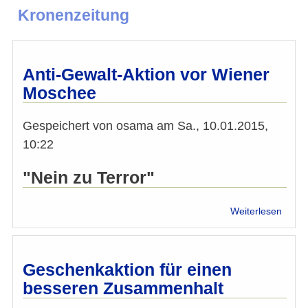
Kronenzeitung
Anti-Gewalt-Aktion vor Wiener
Moschee
Gespeichert von
osama
am
Sa., 10.01.2015,
10:22
"Nein zu Terror"
über
Weiterlesen
Anti-
Gewal
Aktio
vor
Geschenkaktion für einen
Wiene
besseren Zusammenhalt
Mosc