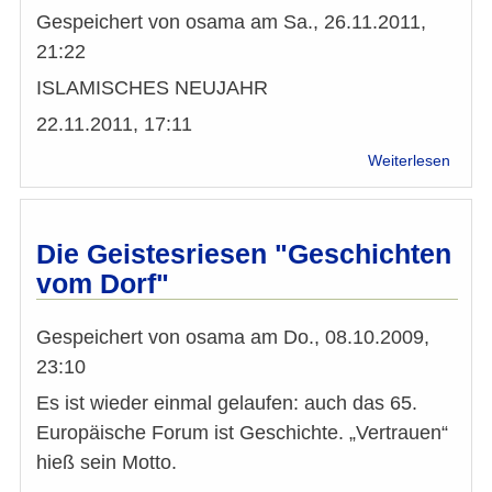
Gespeichert von
osama
am
Sa., 26.11.2011,
21:22
ISLAMISCHES NEUJAHR
22.11.2011, 17:11
über
Weiterlesen
Gesch
für
einen
besse
Die Geistesriesen "Geschichten
Zusa
vom Dorf"
Gespeichert von
osama
am
Do., 08.10.2009,
23:10
Es ist wieder einmal gelaufen: auch das 65.
Europäische Forum ist Geschichte. „Vertrauen“
hieß sein Motto.