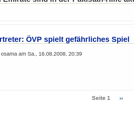
reter: ÖVP spielt gefährliches Spiel
n
osama
am
Sa., 16.08.2008, 20:39
Seite 1
Näch
››
ierung
Seite