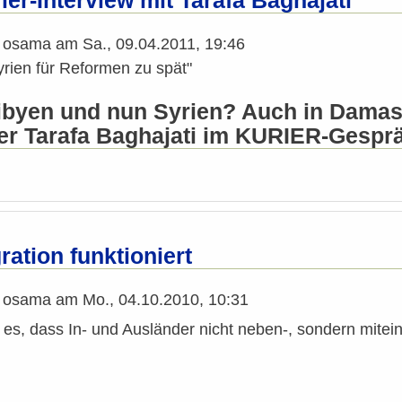
ier-Interview mit Tarafa Baghajati
n
osama
am
Sa., 09.04.2011, 19:46
Syrien für Reformen zu spät"
ibyen und nun Syrien? Auch in Damas
er Tarafa Baghajati im KURIER-Gespr
ration funktioniert
n
osama
am
Mo., 04.10.2010, 10:31
 es, dass In- und Ausländer nicht neben-, sondern mit