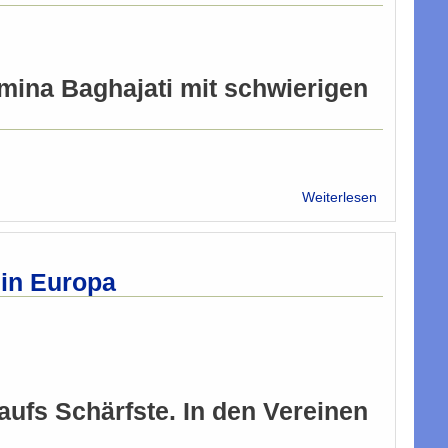
Geert
Wilders
Amina Baghajati mit schwierigen
über
Weiterlesen
Islam-
Sprecherin
will
Musliminn
 in Europa
Mut
machen
aufs Schärfste. In den Vereinen