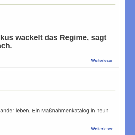
kus wackelt das Regime, sagt
äch.
über
Weiterlesen
Syrien:
Kurier-
Interview
mit
Tarafa
Baghajati
einander leben. Ein Maßnahmenkatalog in neun
über
Weiterlesen
Damit