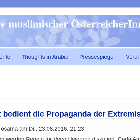
Direkt
ive muslimischer ÖsterreicherI
zum
Inhalt
ente
Thoughts in Arabic
Pressespiegel
Veran
t bedient die Propaganda der Extremi
n
osama
am
Di., 23.08.2016, 21:23
en werden Regeln für Verschleierung diskutiert. Carla Ami