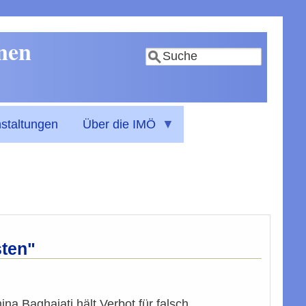
nnen
Suche
staltungen
Über die IMÖ
sten"
na Baghajati hält Verbot für falsch.