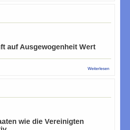
Integration
funktioniert
ft auf Ausgewogenheit Wert
über
Weiterlesen
Bundeshee
-
Integration
mit
Ordnung
aten wie die Vereinigten
iv.