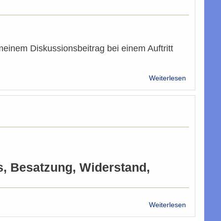
Wolski
zum
ORF
Club2
inem Diskussionsbeitrag bei einem Auftritt
über
Weiterlesen
Broder
in
Wien
s, Besatzung, Widerstand,
über
Weiterlesen
Bitterer