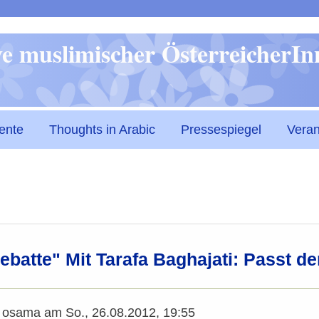
Direkt
ive muslimischer ÖsterreicherI
zum
Inhalt
ente
Thoughts in Arabic
Pressespiegel
Veran
ebatte" Mit Tarafa Baghajati: Passt d
n
osama
am
So., 26.08.2012, 19:55