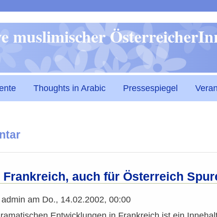
Direkt
ive muslimischer ÖsterreicherI
zum
Inhalt
ente
Thoughts in Arabic
Pressespiegel
Veran
ntar
 Frankreich, auch für Österreich Spu
n
admin
am
Do., 14.02.2002, 00:00
ramatischen Entwicklungen in Frankreich ist ein Inneha