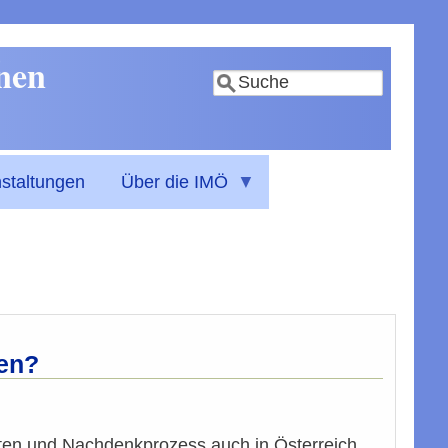
nnen
Suche
staltungen
Über die IMÖ
ren?
lten und Nachdenkprozess auch in Österreich