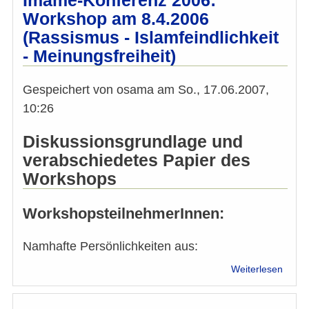
Imame-Konferenz 2006:
Work
Workshop am 8.4.2006
am
(Rassismus - Islamfeindlichkeit
08.04
- Meinungsfreiheit)
Gespeichert von
osama
am
So., 17.06.2007,
10:26
Diskussionsgrundlage und
verabschiedetes Papier des
Workshops
WorkshopsteilnehmerInnen:
Namhafte Persönlichkeiten aus:
über
Weiterlesen
Imam
Konfe
2006: