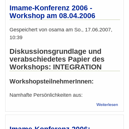
und
Imame-Konferenz 2006 -
Seels
Workshop am 08.04.2006
Wien
2006
/
Gespeichert von
osama
am
So., 17.06.2007,
مؤتمر
10:39
الأئمة
رشدات
Diskussionsgrundlage und
دينيات
verabschiedetes Papier des
في
أوروبا
Workshops: INTEGRATION
WorkshopsteilnehmerInnen:
Namhafte Persönlichkeiten aus:
über
Weiterlesen
Imam
Konfe
2006
-