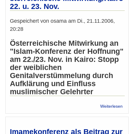
22. u. 23. Nov.
(weib
Genit
Gespeichert von
osama
am
Di., 21.11.2006,
20:28
Österreichische Mitwirkung an
"Islam-Konferenz der Hoffnung"
am 22./23. Nov. in Kairo: Stopp
der weiblichen
Genitalverstümmelung durch
Aufklärung und Einfluss
muslimischer Gelehrter
über
Weiterlesen
Islam
Konfe
gege
FGM/
Imamekonferenz als Beitrag zur