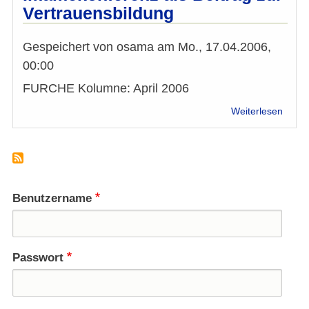
sterre
Vertrauensbildung
Mitwi
22.
u.
Gespeichert von
osama
am
Mo., 17.04.2006,
23.
00:00
Nov.
FURCHE Kolumne: April 2006
über
Weiterlesen
Imam
als
Beitr
zur
Vertr
Benutzername
Passwort