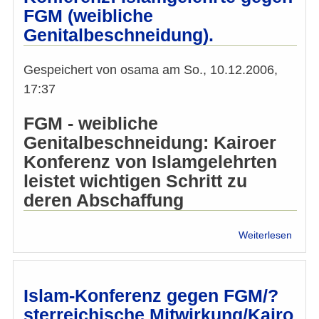
FGM (weibliche
2006:
Wiene
Genitalbeschneidung).
Erklä
Gespeichert von
osama
am
So., 10.12.2006,
17:37
FGM - weibliche
Genitalbeschneidung: Kairoer
Konferenz von Islamgelehrten
leistet wichtigen Schritt zu
deren Abschaffung
über
Weiterlesen
Gesam
Kairo
Konfe
Islam
Islam-Konferenz gegen FGM/?
gege
sterreichische Mitwirkung/Kairo
FGM