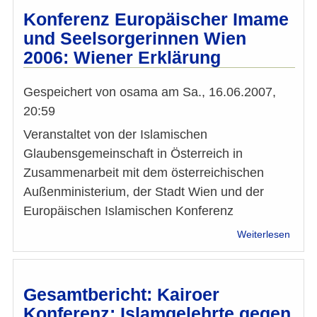
Work
Konferenz Europäischer Imame
am
und Seelsorgerinnen Wien
8.4.2
2006: Wiener Erklärung
(Rass
-
Islamf
Gespeichert von
osama
am
Sa., 16.06.2007,
-
20:59
Meinu
Veranstaltet von der Islamischen
Glaubensgemeinschaft in Österreich in
Zusammenarbeit mit dem österreichischen
Außenministerium, der Stadt Wien und der
Europäischen Islamischen Konferenz
über
Weiterlesen
Konfe
Europ
Imam
und
Gesamtbericht: Kairoer
Seels
Konferenz: Islamgelehrte gegen
Wien