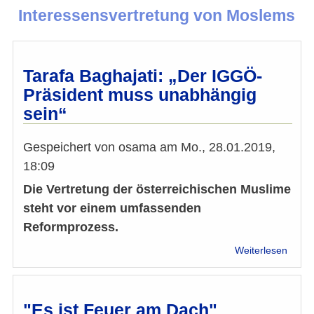
Interessensvertretung von Moslems
Tarafa Baghajati: „Der IGGÖ-
Präsident muss unabhängig
sein“
Gespeichert von
osama
am
Mo., 28.01.2019,
18:09
Die Vertretung der österreichischen Muslime
steht vor einem umfassenden
Reformprozess.
über
Weiterlesen
Taraf
Bagha
„Der
IGGÖ
"Es ist Feuer am Dach"