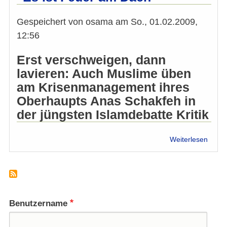
Präsi
muss
Gespeichert von
osama
am
So., 01.02.2009,
unabh
sein“
12:56
Erst verschweigen, dann
lavieren: Auch Muslime üben
am Krisenmanagement ihres
Oberhaupts Anas Schakfeh in
der jüngsten Islamdebatte Kritik
über
Weiterlesen
"Es
ist
Feue
am
Dach
Benutzername