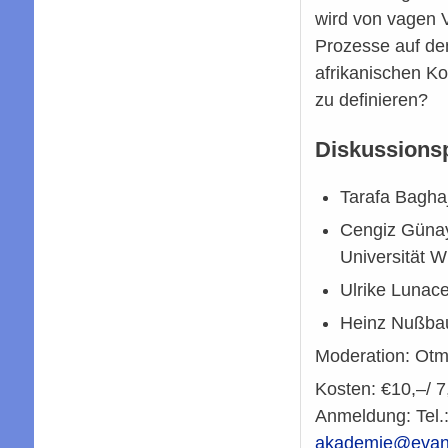
wird von vagen V
Prozesse auf d
afrikanischen Ko
zu definieren?
Diskussionsp
Tarafa Bagha
Cengiz Günay (
Universität W
Ulrike Lunac
Heinz Nußbau
Moderation: Otmar
Kosten: €10,–/ 7
Anmeldung: Tel.
akademie@evan