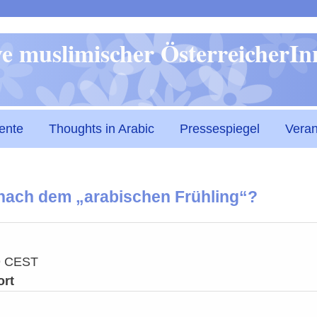
Direkt
ive muslimischer ÖsterreicherI
zum
Inhalt
ente
Thoughts in Arabic
Pressespiegel
Veran
ach dem „arabischen Frühling“?
19 CEST
ort