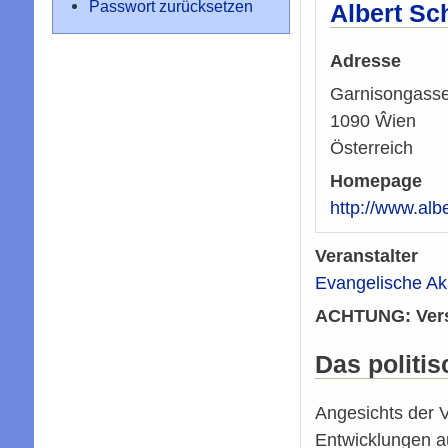
Passwort zurücksetzen
Albert Sc
Adresse
Garnisongasse
1090
Ŵien
Österreich
Homepage
http://www.alb
Veranstalter
Evangelische A
ACHTUNG: Vers
Das politis
Angesichts der V
Entwicklungen au