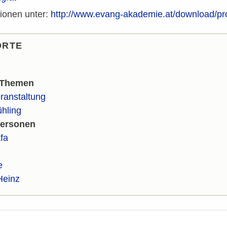
ionen unter:
http://www.evang-akademie.at/download/pr
ORTE
 Themen
ranstaltung
ühling
Personen
fa
e
Heinz