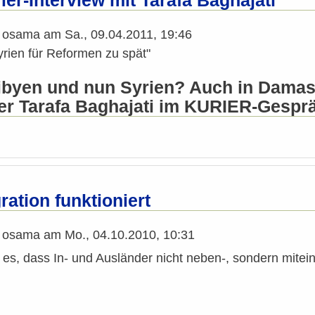
ier-Interview mit Tarafa Baghajati
n
osama
am
Sa., 09.04.2011, 19:46
Syrien für Reformen zu spät"
ibyen und nun Syrien? Auch in Damas
er Tarafa Baghajati im KURIER-Gespr
ration funktioniert
n
osama
am
Mo., 04.10.2010, 10:31
 es, dass In- und Ausländer nicht neben-, sondern mit