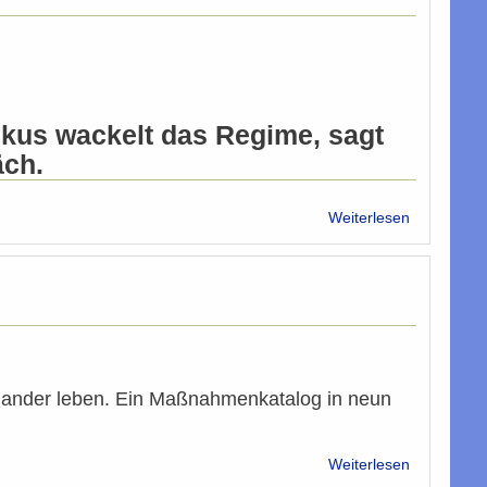
kus wackelt das Regime, sagt
äch.
über
Weiterlesen
Syrien:
Kurier-
Interview
mit
Tarafa
Baghajati
einander leben. Ein Maßnahmenkatalog in neun
über
Weiterlesen
Damit