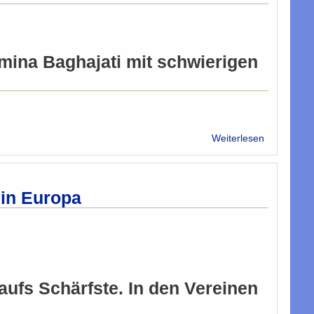
Geert
Wilders
Amina Baghajati mit schwierigen
über
Weiterlesen
Islam-
Sprecherin
will
Musliminn
 in Europa
Mut
machen
aufs Schärfste. In den Vereinen