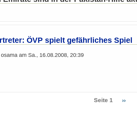
reter: ÖVP spielt gefährliches Spiel
n
osama
am
Sa., 16.08.2008, 20:39
Seite 1
Näch
››
ierung
Seite