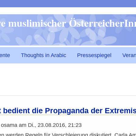
Direkt
ive muslimischer ÖsterreicherI
zum
Inhalt
ente
Thoughts in Arabic
Pressespiegel
Veran
t bedient die Propaganda der Extremi
n
osama
am
Di., 23.08.2016, 21:23
en werden Regeln für Verschleierung diskutiert. Carla Ami