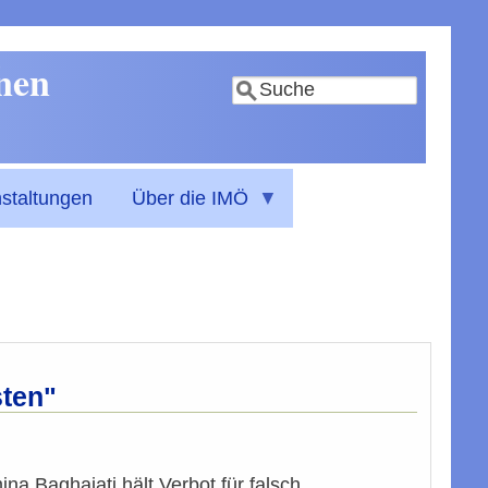
nnen
Suche
staltungen
Über die IMÖ
sten"
na Baghajati hält Verbot für falsch.