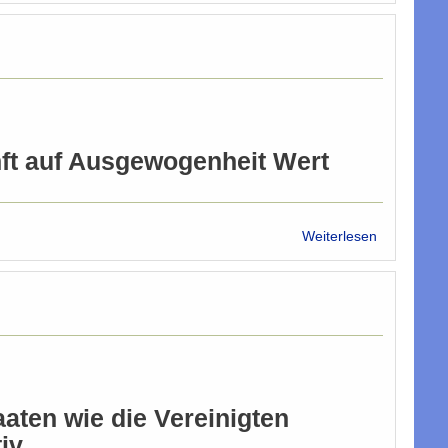
Integration
funktioniert
ft auf Ausgewogenheit Wert
über
Weiterlesen
Bundeshee
-
Integration
mit
Ordnung
aten wie die Vereinigten
iv.