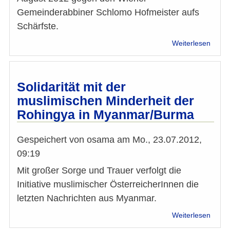
Gemeinderabbiner Schlomo Hofmeister aufs
Schärfste.
über
Weiterlesen
Vollst
Solida
mit
dem
Solidarität mit der
Gemei
muslimischen Minderheit der
Schl
Rohingya in Myanmar/Burma
Hofme
Gespeichert von
osama
am
Mo., 23.07.2012,
09:19
Mit großer Sorge und Trauer verfolgt die
Initiative muslimischer ÖsterreicherInnen die
letzten Nachrichten aus Myanmar.
über
Weiterlesen
Solida