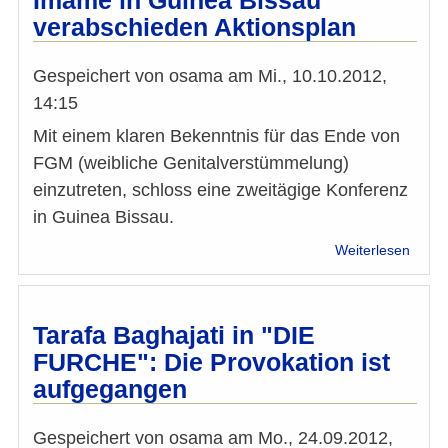
Imame in Guinea Bissau
Bissa
verabschieden Aktionsplan
(Deut
und
Arabi
Gespeichert von
osama
am
Mi., 10.10.2012,
14:15
Mit einem klaren Bekenntnis für das Ende von
FGM (weibliche Genitalverstümmelung)
einzutreten, schloss eine zweitägige Konferenz
in Guinea Bissau.
über
Weiterlesen
Bissa
Decla
gege
FGM:
Tarafa Baghajati in "DIE
Imam
FURCHE": Die Provokation ist
in
aufgegangen
Guin
Bissa
verab
Gespeichert von
osama
am
Mo., 24.09.2012,
Aktio