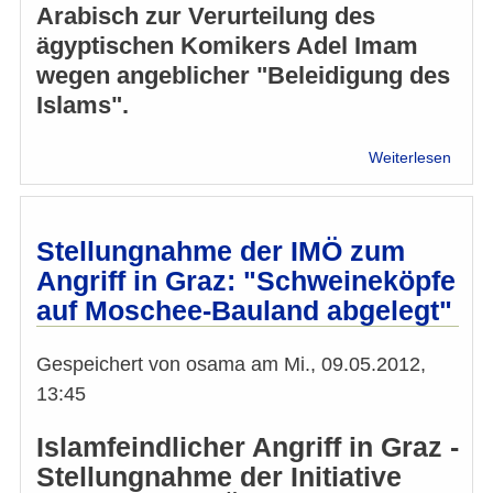
Arabisch zur Verurteilung des
ägyptischen Komikers Adel Imam
wegen angeblicher "Beleidigung des
Islams".
über
Weiterlesen
Arabi
Taraf
Bagha
zur
Stellungnahme der IMÖ zum
Verur
Angriff in Graz: "Schweineköpfe
von
auf Moschee-Bauland abgelegt"
Adel
Imam
Gespeichert von
osama
am
Mi., 09.05.2012,
13:45
Islamfeindlicher Angriff in Graz -
Stellungnahme der Initiative