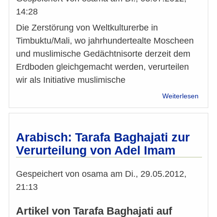
14:28
Die Zerstörung von Weltkulturerbe in
Timbuktu/Mali, wo jahrhundertealte Moscheen
und muslimische Gedächtnisorte derzeit dem
Erdboden gleichgemacht werden, verurteilen
wir als Initiative muslimische
über
Weiterlesen
Zerst
Mosc
in
Timbu
Arabisch: Tarafa Baghajati zur
Schar
Verurteilung von Adel Imam
Verur
der
Initiat
Gespeichert von
osama
am
Di., 29.05.2012,
musli
21:13
Öster
Artikel von Tarafa Baghajati auf