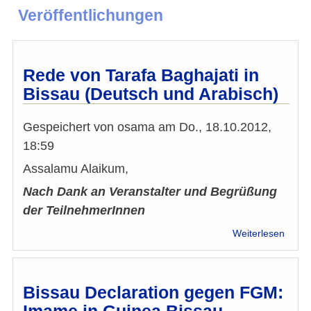
Veröffentlichungen
Rede von Tarafa Baghajati in
Bissau (Deutsch und Arabisch)
Gespeichert von
osama
am
Do., 18.10.2012,
18:59
Assalamu Alaikum,
Nach Dank an Veranstalter und Begrüßung
der TeilnehmerInnen
über
Weiterlesen
Rede
von
Taraf
Bagha
Bissau Declaration gegen FGM:
in