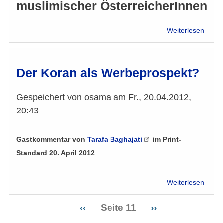
muslimischer ÖsterreicherInnen
über
Weiterlesen
Stell
der
IMÖ
zum
Der Koran als Werbeprospekt?
Angrif
in
Gespeichert von
osama
am
Fr., 20.04.2012,
Graz:
"Schw
20:43
auf
Mosc
Baula
Gastkommentar von
Tarafa
Baghajati
im Print-
abgel
Standard 20. April 2012
über
Weiterlesen
Der
Kora
Vorherige
‹‹
Seite 11
Nächste
››
als
Seitennummerierung
Seite
Seite
Werbe