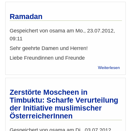
mit
der
musli
Ramadan
Minde
der
Gespeichert von
osama
am
Mo., 23.07.2012,
Rohin
in
09:11
Myan
Sehr geehrte Damen und Herren!
Liebe Freundinnen und Freunde
über
Weiterlesen
Rama
Zerstörte Moscheen in
Timbuktu: Scharfe Verurteilung
der Initiative muslimischer
ÖsterreicherInnen
Gespeichert von
osama
am
Di., 03.07.2012,