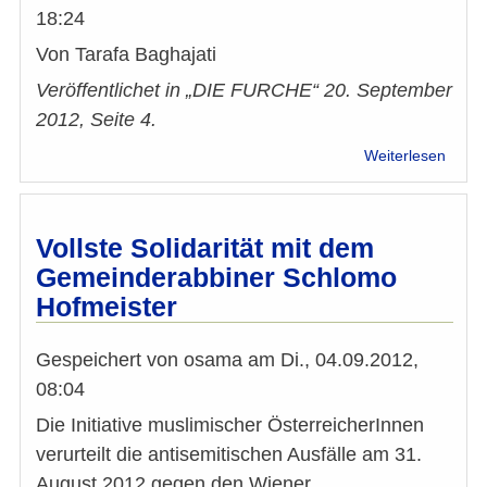
18:24
Von Tarafa Baghajati
Veröffentlichet in „DIE FURCHE“ 20. September
2012, Seite 4.
über
Weiterlesen
Taraf
Bagha
in
"DIE
Vollste Solidarität mit dem
FURC
Gemeinderabbiner Schlomo
Die
Hofmeister
Provo
ist
aufg
Gespeichert von
osama
am
Di., 04.09.2012,
08:04
Die Initiative muslimischer ÖsterreicherInnen
verurteilt die antisemitischen Ausfälle am 31.
August 2012 gegen den Wiener