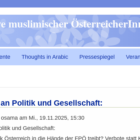
Direkt
ive muslimischer ÖsterreicherI
zum
Inhalt
ente
Thoughts in Arabic
Pressespiegel
Veran
an Politik und Gesellschaft:
n
osama
am
Mi., 19.11.2025, 15:30
litik und Gesellschaft:
k Österreich in die Hände der FPÖ treibt? Verbote statt