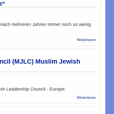
Herrn
werden
m“
Sven
-
Hergovich
Sozialer
Zusammenh
statt
elle nach mehreren Jahren immer noch so wenig
populistisc
Ausgrenzu
über
Weiterlesen
Analyse:
Dokumentat
„Politischer
Islam“
cil (MJLC) Muslim Jewish
h Leadership Council - Europe:
über
Weiterlesen
Aussendun
von
Muslim