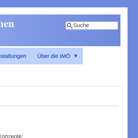
nnen
Suche
staltungen
Über die IMÖ
 Konzepte: