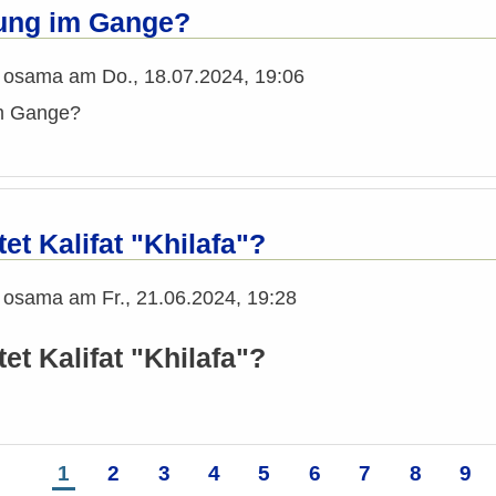
ung im Gange?
n
osama
am
Do., 18.07.2024, 19:06
im Gange?
et Kalifat "Khilafa"?
n
osama
am
Fr., 21.06.2024, 19:28
t Kalifat "Khilafa"?
Seite
1
Seite
2
Seite
3
Seite
4
Seite
5
Seite
6
Seite
7
Seite
8
Sei
9