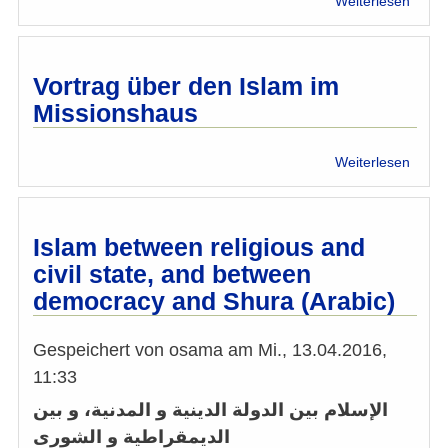
Weiterlesen
Leser
zum
Inter
mit
Vortrag über den Islam im
Heiko
Missionshaus
Heini
über
Weiterlesen
Vortr
über
den
Islam
Islam between religious and
im
civil state, and between
Missi
democracy and Shura (Arabic)
Gespeichert von
osama
am
Mi., 13.04.2016,
11:33
الإسلام بين الدولة الدينية و المدنية، و بين
الديمقراطية و الشورى