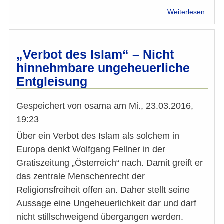
über
Weiterlesen
Ansch
in
Lahor
/
„Verbot des Islam“ – Nicht
Pakis
hinnehmbare ungeheuerliche
Entgleisung
Gespeichert von
osama
am
Mi., 23.03.2016,
19:23
Über ein Verbot des Islam als solchem in
Europa denkt Wolfgang Fellner in der
Gratiszeitung „Österreich“ nach. Damit greift er
das zentrale Menschenrecht der
Religionsfreiheit offen an. Daher stellt seine
Aussage eine Ungeheuerlichkeit dar und darf
nicht stillschweigend übergangen werden.