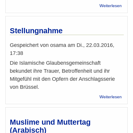
über
Weiterlesen
„Verb
des
Islam
–
Stellungnahme
Nicht
hinn
Gespeichert von
osama
am
Di., 22.03.2016,
ungeh
Entgl
17:38
Die Islamische Glaubensgemeinschaft
bekundet ihre Trauer, Betroffenheit und ihr
Mitgefühl mit den Opfern der Anschlagsserie
von Brüssel.
über
Weiterlesen
Stell
Muslime und Muttertag
(Arabisch)