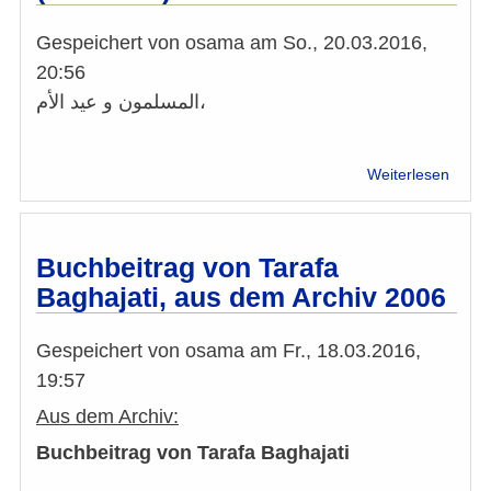
Gespeichert von
osama
am
So., 20.03.2016,
20:56
المسلمون و عيد الأم،
über
Weiterlesen
Musl
und
Mutte
(Arab
Buchbeitrag von Tarafa
Baghajati, aus dem Archiv 2006
Gespeichert von
osama
am
Fr., 18.03.2016,
19:57
Aus dem Archiv:
Buchbeitrag von Tarafa Baghajati