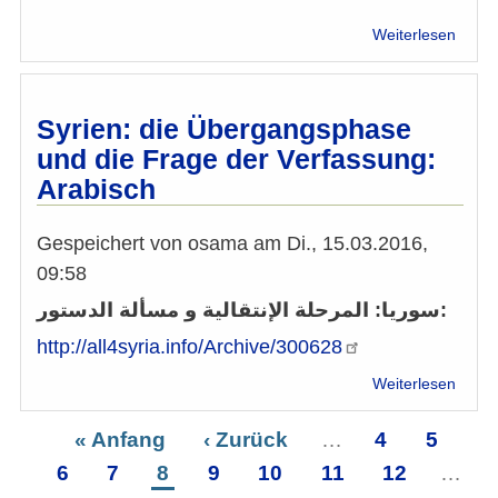
über
Weiterlesen
Buchb
von
Taraf
Bagha
Syrien: die Übergangsphase
aus
und die Frage der Verfassung:
dem
Arabisch
Archi
2006
Gespeichert von
osama
am
Di., 15.03.2016,
09:58
سوريا: المرحلة الإنتقالية و مسألة الدستور:
http://all4syria.info/Archive/300628
über
Weiterlesen
Syrien
die
Erste
« Anfang
Vorherige
‹ Zurück
…
Seite
4
Seite
5
Se
Über
Seitennummerierung
6
Seite
Seite
7
Seite
8
Seite
Seite
9
Seite
10
Seite
11
Seite
12
…
und
die