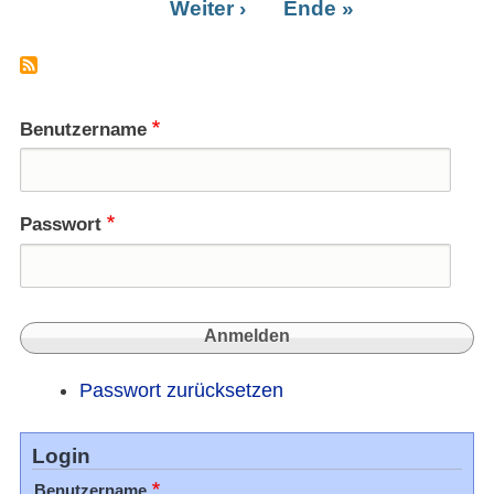
Nächste
Weiter ›
Letzte
Ende »
Frag
Seite
Seite
der
Verfa
Arabi
Benutzername
Passwort
Passwort zurücksetzen
Login
Benutzername