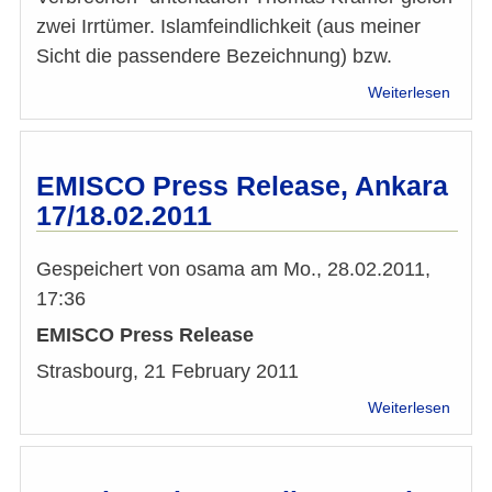
zwei Irrtümer. Islamfeindlichkeit (aus meiner
Sicht die passendere Bezeichnung) bzw.
über
Weiterlesen
Leser
Taraf
Bagha
z.
EMISCO Press Release, Ankara
Artikel
17/18.02.2011
"Isla
ist
kein
Gespeichert von
osama
am
Mo., 28.02.2011,
Verbr
17:36
EMISCO Press Release
Strasbourg, 21 February 2011
über
Weiterlesen
EMIS
Press
Relea
Ankar