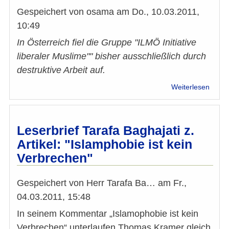
so
Gespeichert von
osama
am
Do., 10.03.2011,
alles
10:49
im
Kora
In Österreich fiel die Gruppe "ILMÖ Initiative
steht“
liberaler Muslime"" bisher ausschließlich durch
destruktive Arbeit auf.
über
Weiterlesen
"ILMÖ
entlar
sich
endgü
Leserbrief Tarafa Baghajati z.
als
Artikel: "Islamphobie ist kein
Handl
Verbrechen"
von
Rassi
und
Gespeichert von
Herr Tarafa Ba…
am
Fr.,
Islam
04.03.2011, 15:48
In seinem Kommentar „Islamophobie ist kein
Verbrechen“ unterlaufen Thomas Kramer gleich