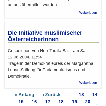
an uns übermittelt wurden.
über
Weiterlesen
Wahl
Natio
2017:
Antwo
Die Initiative muslimischer
der
ÖsterreicherInnen
Spitz
Gespeichert von
Herr Tarafa Ba…
am
Sa.,
12.06.2004, 11:54
Trägerin der Demokratiepreis der Margaretha-
Lupac-Stiftung für Parlamentarismus und
Demokratie.
über
Weiterlesen
Die
Initiat
Erste
« Anfang
Vorherige
‹ Zurück
…
Seite
13
Seite
14
musli
Seitennummerierung
Seite
Seite
15
Seite
16
Seite
Seite
17
Seite
18
Seite
19
Seite
20
Öster
Sei