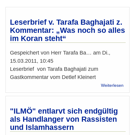
Leserbrief v. Tarafa Baghajati z.
Kommentar: „Was noch so alles
im Koran steht“
Gespeichert von
Herr Tarafa Ba…
am
Di.,
15.03.2011, 10:45
Leserbrief von Tarafa Baghajati zum
Gastkommentar vom Detlef Kleinert
über
Weiterlesen
Leser
v.
Taraf
Bagha
"ILMÖ" entlarvt sich endgültig
z.
als Handlanger von Rassisten
Komm
und Islamhassern
„Was
noch