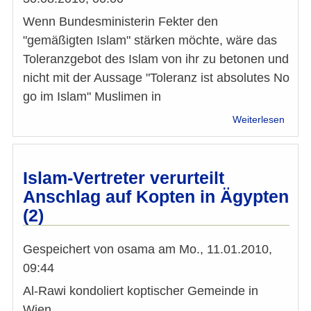
Wenn Bundesministerin Fekter den
"gemäßigten Islam" stärken möchte, wäre das
Toleranzgebot des Islam von ihr zu betonen und
nicht mit der Aussage "Toleranz ist absolutes No
go im Islam" Muslimen in
über
Weiterlesen
Toler
im
Islam
ist
Islam-Vertreter verurteilt
verpfl
Anschlag auf Kopten in Ägypten
(2)
Gespeichert von
osama
am
Mo., 11.01.2010,
09:44
Al-Rawi kondoliert koptischer Gemeinde in
Wien