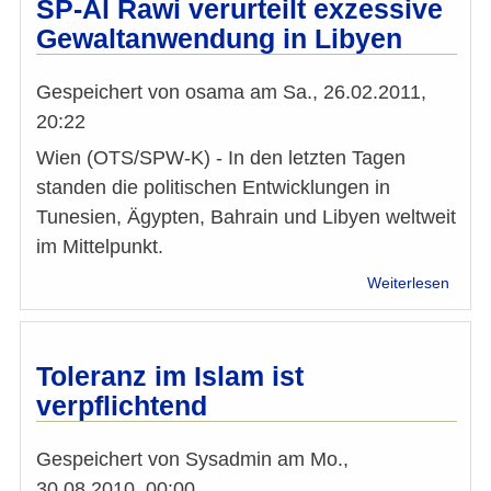
SP-Al Rawi verurteilt exzessive
17/18
Gewaltanwendung in Libyen
Gespeichert von
osama
am
Sa., 26.02.2011,
20:22
Wien (OTS/SPW-K) - In den letzten Tagen
standen die politischen Entwicklungen in
Tunesien, Ägypten, Bahrain und Libyen weltweit
im Mittelpunkt.
über
Weiterlesen
SP-
Al
Rawi
verurt
Toleranz im Islam ist
exzes
verpflichtend
Gewa
in
Libye
Gespeichert von
Sysadmin
am
Mo.,
30.08.2010, 00:00