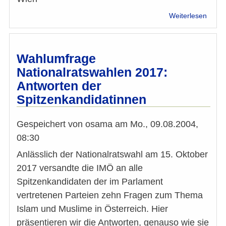
über
Weiterlesen
Islam
Vertre
verurt
Ansch
Wahlumfrage
auf
Nationalratswahlen 2017:
Kopte
Antworten der
in
Ägypt
Spitzenkandidatinnen
(2)
Gespeichert von
osama
am
Mo., 09.08.2004,
08:30
Anlässlich der Nationalratswahl am 15. Oktober
2017 versandte die IMÖ an alle
Spitzenkandidaten der im Parlament
vertretenen Parteien zehn Fragen zum Thema
Islam und Muslime in Österreich. Hier
präsentieren wir die Antworten, genauso wie sie