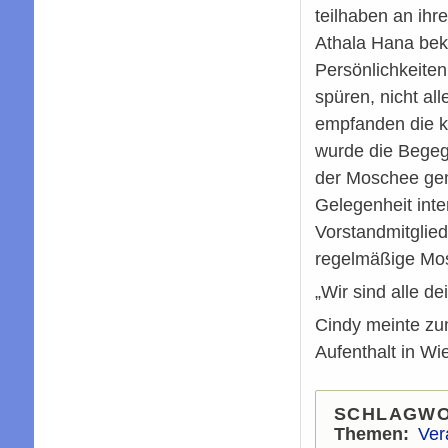
teilhaben an ihr
Athala Hana bek
Persönlichkeiten
spüren, nicht al
empfanden die ka
wurde die Begeg
der Moschee gen
Gelegenheit inte
Vorstandmitglied
regelmäßige Mos
„Wir sind alle d
Cindy meinte zum
Aufenthalt in Wie
SCHLAGW
Themen
Ver