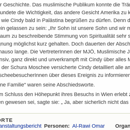
er Geschichte. Das muslimische Publikum konnte die Trä
undete die Wichtigkeit, das andere Gesicht Amerika zu
 wie Cindy bald in Palästina begrüßen zu dürfen. Denn d
lein gelassen zu sein: „Ihr Sohn ist unsere Sohn und wir 
um zu beschreibende Stimmung von Spiritualität sehr st
nung möglichst kurz gehalten. Doch dauerten der Absc
auso lange. Die VertreterInnen der MJÖ, Muslimische Ju
nsiv, ganz direkt und unverkrampft mit Cindy über alles
 der Schura Moschee versicherte Cindy detailliert alle
cheebesucherInnen über dieses Ereignis zu informieren
eine Familie" waren seine Abschiedsworte.
 Schluss den Höhepunkt ihres Besuchs in Wien erlebt zu
n gewesen sei, sagte sie: „ Ja, aber sicherlich nicht das 
ORTE
anstaltungsbericht
Personen
Al-Rawi Omar
Organ