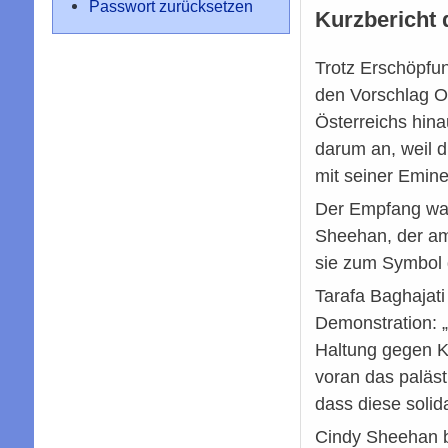
Passwort zurücksetzen
Kurzbericht 
Trotz Erschöpfu
den Vorschlag O
Österreichs hin
darum an, weil 
mit seiner Emine
Der Empfang war
Sheehan, der ame
sie zum Symbol 
Tarafa Baghajati
Demonstration: „
Haltung gegen Kr
voran das paläst
dass diese solid
Cindy Sheehan b