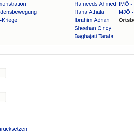
onstration
Hameeds Ahmed
IMÖ - 
edensbewegung
Hana Athala
MJÖ - 
k-Kriege
Ibrahim Adnan
Ortsb
Sheehan Cindy
Baghajati Tarafa
urücksetzen