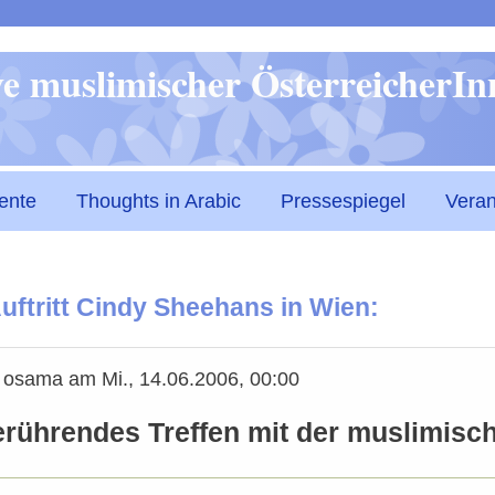
Direkt
ive muslimischer ÖsterreicherI
zum
Inhalt
ente
Thoughts in Arabic
Pressespiegel
Veran
ftritt Cindy Sheehans in Wien:
n
osama
am
Mi., 14.06.2006, 00:00
rührendes Treffen mit der muslimisc