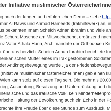
der Initiative muslimischer ÖsterreicherInn
ng nach der langen und erfolgreichen Demo – siehe
http
mar Al Rawis und Ahmad Hameeds (Irakhilfswerk) an, i
aus bekannten Imam Scheich Adnan Ibrahim und viele and
die Schura Moschee am Mittwochabend, ergänzend nach 
nz Vater Athala Hana, Archimandrite der Orthodoxen Kir
 überaus herzlich. Scheich Adnan Ibrahim berichtete fü
rikanischen Mutter eines im Irak gestorbenen Soldaten 
der Antikriegsbewegung wurde , ja der Friedensbewegun
 (Initiative muslimischer ÖsterreicherInnen) gab einen 
Wien kann stolz auf diesen Tag sein. Die mehr als 20.
ieg, Ausbeutung, Besatzung und Unterdrückung und die S
inensische und das irakische Volk, kein Minderheitenpro
arische Haltung der Bevölkerung auch ein Echo in der Pol
rachte ihre Freude über diese Stunde zum Ausdruck. Mi