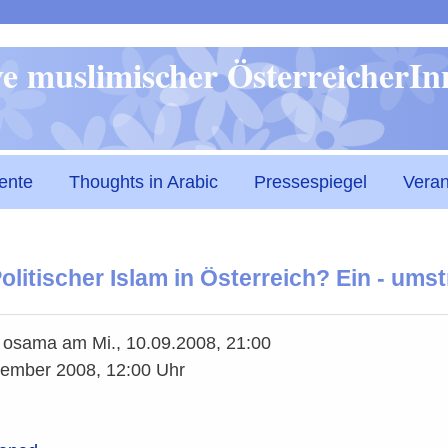
Direkt
ive muslimischer ÖsterreicherI
zum
Inhalt
ente
Thoughts in Arabic
Pressespiegel
Veran
olitischer Islam in Österreich? Ein - umst
n
osama
am
Mi., 10.09.2008, 21:00
vember 2008, 12:00 Uhr