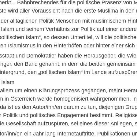
erkt – Bahnbrechendes für die politische Präsenz von Mu
te wird aller Voraussicht nach die erste Muslima in den 
 der alltäglichen Politik Menschen mit muslimischem Hi
slam und seinem Verhältnis zur Politik auf einer ander
itischen Islam“, so dessen Untertitel, will die politisch
en Islamismus in den Hinterhöfen oder hinter einer sic
sstaat und Demokratie“ haben die Herausgeber, die Wien
ger, den Band genannt, in dem die beiden gemeinsam mi
ntergrund, den „politischen Islam“ im Lande aufzuspüre
 Islam
r allem um einen Klärungsprozess gegangen, meint Hera
m in Österreich werde homogenisiert wahrgenommen, in Wi
da ist es den Autor/inn/en darum zu tun, diejenigen Gru
h Politik und politisches Engagement bestimmt. Religiöse
ie Gesellschaft aufzuspüren, sei eines dieser Anliegen, s
or/inn/en ein Jahr lang Internetauftritte, Publikationen