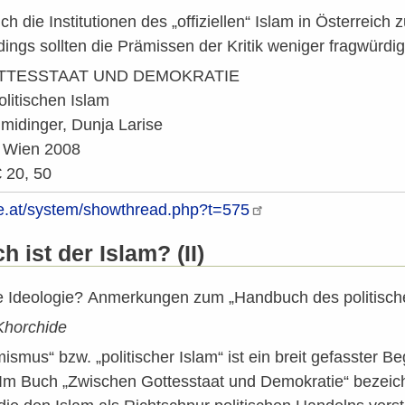
ch die Institutionen des „offiziellen“ Islam in Österreich
rdings sollten die Prämissen der Kritik weniger fragwürd
TTESSTAAT UND DEMOKRATIE
litischen Islam
idinger, Dunja Larise
, Wien 2008
€ 20, 50
he.at/system/showthread.php?t=575
h ist der Islam? (II)
se Ideologie? Anmerkungen zum „Handbuch des politisch
horchide
mismus“ bzw. „politischer Islam“ ist ein breit gefasster Beg
 Im Buch „Zwischen Gottesstaat und Demokratie“ beze