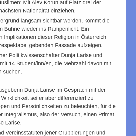
slimen: Mit Alev Korun auf Platz drei der
nächsten Nationalrat einziehen.
ntergrund langsam sichtbar werden, kommt die
en Bühne wieder ins Rampenlicht. Ein
en Implikationen dieser Religion in Österreich
h respektabel gebenden Fassade aufzeigen.
er Politikwissenschafter Dunja Larise und
t 14 Student/inn/en, die Mehrzahl davon mit
n suchen.
usgeberin Dunja Larise im Gespräch mit der
rklichkeit sei er aber differenziert zu
ppen und Persönlichkeiten zu beleuchten, für die
r Integralismus, also der Versuch, einen Primat
o Larise.
 und Vereinsstatuten jener Gruppierungen und