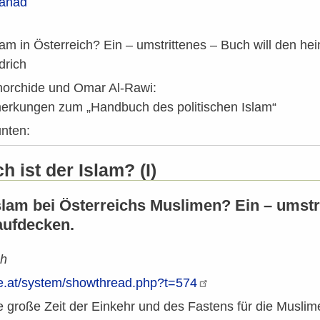
anad
slam in Österreich? Ein – umstrittenes – Buch will den 
drich
orchide und Omar Al-Rawi:
merkungen zum „Handbuch des politischen Islam“
unten:
h ist der Islam? (I)
Islam bei Österreichs Muslimen? Ein – umstr
aufdecken.
ch
he.at/system/showthread.php?t=574
 große Zeit der Einkehr und des Fastens für die Muslime