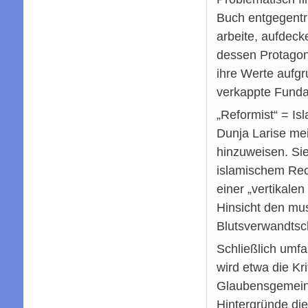
Buch entgegentri
arbeite, aufdeck
dessen Protagoni
ihre Werte aufgr
verkappte Fundam
„Reformist“ = Is
Dunja Larise mei
hinzuweisen. Si
islamischem Rec
einer „vertikale
Hinsicht den mu
Blutsverwandtsc
Schließlich umf
wird etwa die K
Glaubensgemeins
Hintergründe di