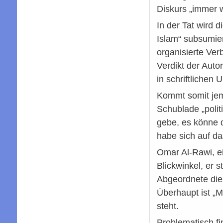
Diskurs „immer wi
In der Tat wird d
Islam“ subsumier
organisierte Ver
Verdikt der Aut
in schriftliche
Kommt somit jema
Schublade „polit
gebe, es könne d
habe sich auf da
Omar Al-Rawi, ei
Blickwinkel, er
Abgeordnete dies
Überhaupt ist „Mu
steht.
Problematisch f