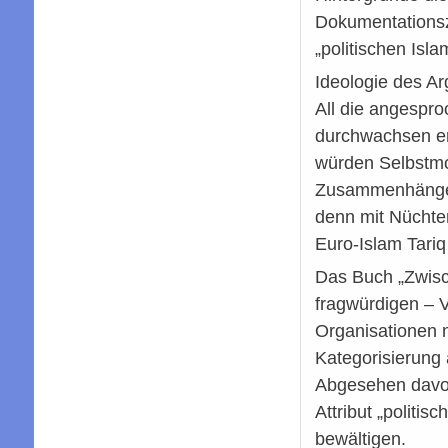
Dokumentationsz
„politischen Isl
Ideologie des A
All die angespro
durchwachsen ers
würden Selbstmor
Zusammenhänge u
denn mit Nüchte
Euro-Islam Tari
Das Buch „Zwisc
fragwürdigen – V
Organisationen n
Kategorisierung 
Abgesehen davon
Attribut „politi
bewältigen.