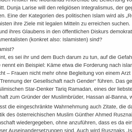
tt. Dunja Larise will den religiösen Integralismus, der 
en. Eine der Kategorien des politischen Islam wird als „
sten ihre Ziele mit legalen Mitteln zu erreichen suchen.
und ihres Glaubens in den öffentlichen Diskurs demokrat
entalisten (konkret also: Islamisten) sind?
lamist?
nt, es sei ihr und dem Buch darum zu tun, auf die Gefah
e nennt ein Beispiel: Käme etwa die Forderung nach isl
ht – Frauen nicht mehr ohne Begleitung von einem Arzt 
n Trennung der Gesellschaft nach Gender“ führen. Das gelte
slimischen Star-Denker Tariq Ramadan, eines der liebst
haft zum Gründer der Muslimbrüder, Hassan al-Banna, wi
asst die eingeschränkte Wahrnehmung auch Zitate, die d
ritik des österreichischen Muslim Günther Ahmed Ruszn
chaft wiedergegeben, ohne anzuführen, dass es da eine
eser Auseinandersetzungen sind. Auch wird Rusznaks „Is