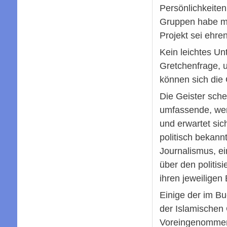
Persönlichkeite
Gruppen habe ma
Projekt sei ehre
Kein leichtes Unt
Gretchenfrage, u
können sich die 
Die Geister sch
umfassende, wenn
und erwartet sic
politisch bekann
Journalismus, ei
über den politis
ihren jeweilige
Einige der im B
der Islamischen
Voreingenommenh