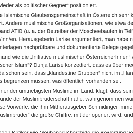
eder als politischer Gegner“ positioniert.
ie Islamische Glaubensgemeinschaft in Österreich sehr kri
t. Andere muslimische Großorganisationen, wie etwa der
band ATIB (u. a. der Betreiber der Moscheebauten in Telf
or/inn/en. Herausgeberin Larise argumentiert, man hab
n Unterlagen nachprüfbare und dokumentierte Belege geg
nd wie die „Initiative muslimischer ÖsterreicherInnen“
ischer Islam“? Dunja Larise konzediert, dass es über m
a schon sein, dass „klandestine Gruppen“ nicht im „Ha
s begrenzen müssen, was öffentlich vorhanden sei.
ner der umtriebigsten Muslime im Land, klagt, dass sein
 stünde der Muslimbruderschaft nahe, wahrgenommen wür
e Vorwürfe, die ihm Mitherausgeber Schmidinger immer w
slimbruder“ die große Chiffre, mit der operiert wird, und 
inden Kritiker wie Mouhanad Khorchide die Bewertung vo