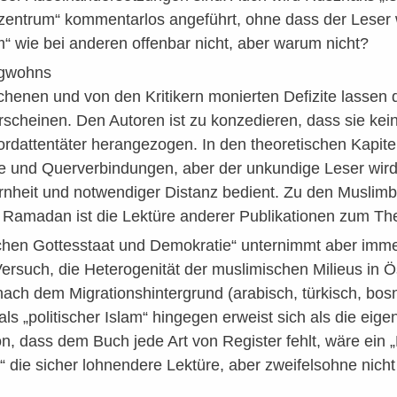
entrum“ kommentarlos angeführt, ohne dass der Leser 
am“ wie bei anderen offenbar nicht, aber warum nicht?
rgwohns
chenen und von den Kritikern monierten Defizite lassen
cheinen. Den Autoren ist zu konzedieren, dass sie kein
dattentäter herangezogen. In den theoretischen Kapiteln
nd Querverbindungen, aber der unkundige Leser wird h
rnheit und notwendiger Distanz bedient. Zu den Muslim
q Ramadan ist die Lektüre anderer Publikationen zum Th
hen Gottesstaat und Demokratie“ unternimmt aber immer
ersuch, die Heterogenität der muslimischen Milieus in Ö
ach dem Migrationshintergrund (arabisch, türkisch, bosni
als „politischer Islam“ hingegen erweist sich als die eig
, dass dem Buch jede Art von Register fehlt, wäre ein 
sch“ die sicher lohnendere Lektüre, aber zweifelsohne nic