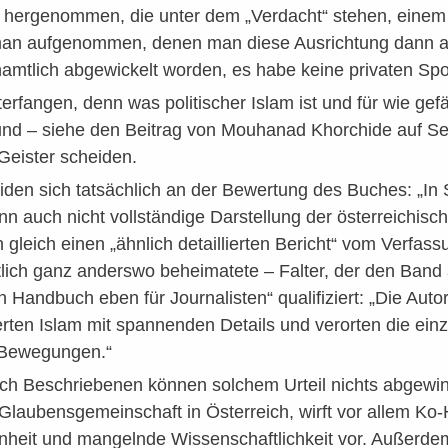
n hergenommen, die unter dem „Verdacht“ stehen, einem 
n aufgenommen, denen man diese Ausrichtung dann auc
namtlich abgewickelt worden, es habe keine privaten Spo
erfangen, denn was politischer Islam ist und für wie gefä
nd – siehe den Beitrag von Mouhanad Khorchide auf Seit
Geister scheiden.
eiden sich tatsächlich an der Bewertung des Buches: „I
 auch nicht vollständige Darstellung der österreichisch
h gleich einen „ähnlich detaillierten Bericht“ vom Verfas
tlich ganz anderswo beheimatete – Falter, der den Band
n Handbuch eben für Journalisten“ qualifiziert: „Die Aut
ierten Islam mit spannenden Details und verorten die ei
n Bewegungen.“
uch Beschriebenen können solchem Urteil nichts abgewi
 Glaubensgemeinschaft in Österreich, wirft vor allem 
eit und mangelnde Wissenschaftlichkeit vor. Außerdem 