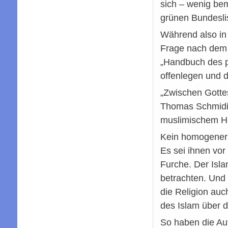
sich – wenig bem
grünen Bundeslis
Während also in
Frage nach dem I
„Handbuch des pol
offenlegen und d
„Zwischen Gotte
Thomas Schmidin
muslimischem Hi
Kein homogener
Es sei ihnen vo
Furche. Der Isla
betrachten. Und 
die Religion auc
des Islam über d
So haben die Aut