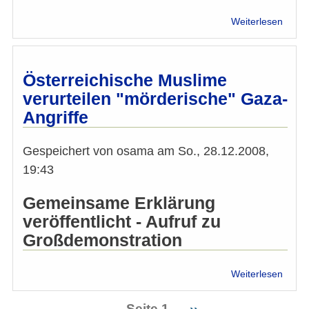
über
Weiterlesen
Nahos
"Lass
Gaza
leben
Österreichische Muslime
-
verurteilen "mörderische" Gaza-
Solid
Angriffe
vor
Wiene
UNO-
Gespeichert von
osama
am
So., 28.12.2008,
City
19:43
Gemeinsame Erklärung
veröffentlicht - Aufruf zu
Großdemonstration
über
Weiterlesen
Öster
Musl
Seite 1
Nächste
››