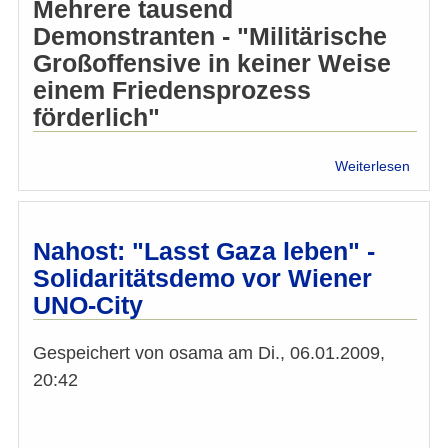
Mehrere tausend
Demonstranten - "Militärische
Großoffensive in keiner Weise
einem Friedensprozess
förderlich"
über
Weiterlesen
Erneu
Dem
in
Wien
Nahost: "Lasst Gaza leben" -
gege
Solidaritätsdemo vor Wiener
"Mass
UNO-City
in
Gaza
Gespeichert von
osama
am
Di., 06.01.2009,
20:42