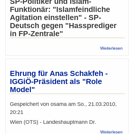
SP-Politiker und Islam-
Funktionär: "Islamfeindliche
Agitation einstellen" - SP-
Deutsch gegen "Hassprediger
in FP-Zentrale"
über
Weiterlesen
APA-
Zu
Schak
Al
Ehrung für Anas Schakfeh -
Rawi
IGGiÖ-Präsident als "Role
forder
Model"
Entsc
von
FPÖ
Gespeichert von
osama
am
So., 21.03.2010,
und
20:21
BZÖ
Wien (OTS) - Landeshauptmann Dr.
über
Weiterlesen