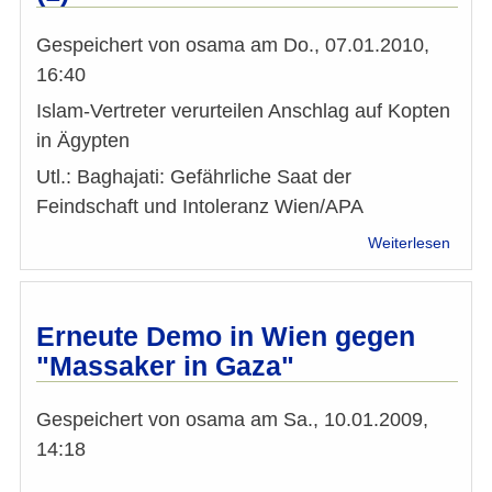
Ägypt
(2)
Gespeichert von
osama
am
Do., 07.01.2010,
16:40
Islam-Vertreter verurteilen Anschlag auf Kopten
in Ägypten
Utl.: Baghajati: Gefährliche Saat der
Feindschaft und Intoleranz Wien/APA
über
Weiterlesen
Islam
Vertre
verurt
Ansch
Erneute Demo in Wien gegen
auf
"Massaker in Gaza"
Kopte
in
Ägypt
Gespeichert von
osama
am
Sa., 10.01.2009,
(1)
14:18