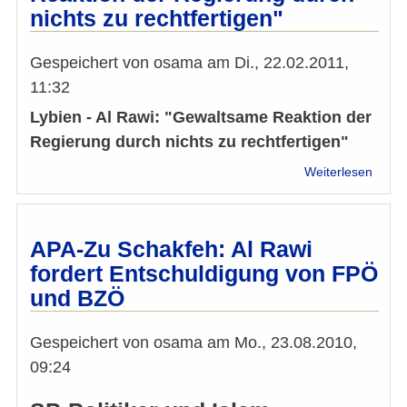
nichts zu rechtfertigen"
politi
wahr
Gespeichert von
osama
am
Di., 22.02.2011,
11:32
Lybien - Al Rawi: "Gewaltsame Reaktion der
Regierung durch nichts zu rechtfertigen"
über
Weiterlesen
Libye
-
Al
Rawi:
APA-Zu Schakfeh: Al Rawi
"Gew
fordert Entschuldigung von FPÖ
Reakt
und BZÖ
der
Regie
durch
Gespeichert von
osama
am
Mo., 23.08.2010,
nichts
09:24
zu
rechtf