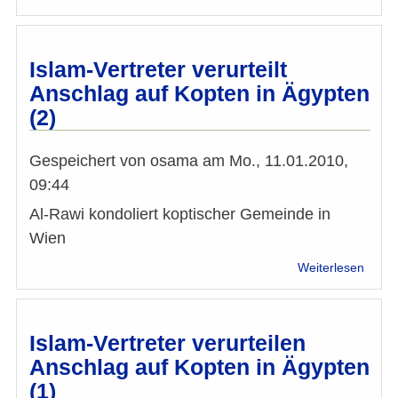
Ehru
für
Anas
Schak
Islam-Vertreter verurteilt
-
Anschlag auf Kopten in Ägypten
IGGiÖ
(2)
Präsi
als
"Role
Gespeichert von
osama
am
Mo., 11.01.2010,
Model
09:44
Al-Rawi kondoliert koptischer Gemeinde in
Wien
über
Weiterlesen
Islam
Vertre
verurt
Ansch
Islam-Vertreter verurteilen
auf
Anschlag auf Kopten in Ägypten
Kopte
(1)
in